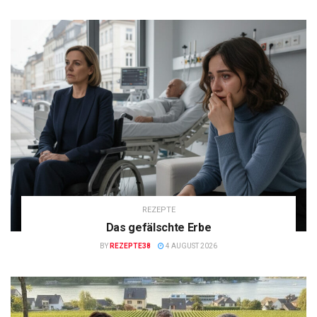
REZEPTE
Das gefälschte Erbe
BY
REZEPTE38
4 AUGUST 2026