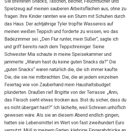
Sie breiteten Snacks, Taschen, Becher, Feuchttücher und
Spielzeug auf meinen sauberen Arbeitsflächen aus, ohne zu
fragen. Ihre Kinder rannten wie ein Sturm mit Schuhen durch
das Haus. Der achtjährige Tyler tropfte Wassereis auf
meinen weißen Teppich und forderte zu wissen, wo das
Badezimmer sei. „Den Flur runter, mein Süßer“, sagte ich
und griff bereits nach dem Teppichreiniger. Seine
Schwester Mia schaute in meine Speisekammer und
jammerte: „Warum hast du keine guten Snacks da?“ Die
„guten Snacks“ waren natürlich die, die ich immer kaufte.
Die, die sie nie mitbrachten. Die, die an jedem einzelnen
Feiertag wie von Zauberhand mein Haushaltsbudget
plünderten. Draußen rief Brigitte von der Terrasse: „Anni,
das Fleisch sieht etwas trocken aus. Bist du sicher, dass du
es nicht übergart hast?“ Ich lächelte, weil Schreien unhöflich
gewesen wäre. Als sie an diesem Abend endlich gingen,
hatten sie Lebensmittel im Wert von fast zweihundert Euro
verputzt, Müll in meinem Garten, klebrige Fingerabdrücke an