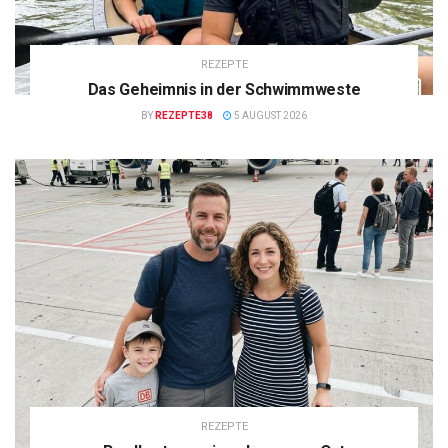
REZEPTE
Das Geheimnis in der Schwimmweste
BY
REZEPTE38
5 AUGUST 2026
REZEPTE