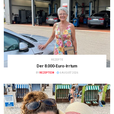
REZEPTE
Der 8.000-Euro-Irrtum
BY
REZEPTE38
6 AUGUST 2026