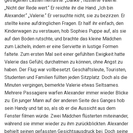
getragenen Lasten herrührte. „Danke“, flüsterte Valerie.
„Nicht der Rede wert.“ Er reichte ihr die Hand. „Ich bin
Alexander.“ „Valerie.“ Er versuchte nicht, sie zu bezirzen. Er
stellte keine aufdringlichen Fragen. Er half ihr einfach, den
Kinderwagen zu verstauen, hob Sophies Puppe auf, als sie
auf den Boden rutschte, und brachte das kleine Mädchen
zum Lächeln, indem er eine Serviette in lustige Formen
faltete. Zum ersten Mal seit einer gefühlten Ewigkeit hatte
Valerie das Gefühl, durchatmen zu können, ohne Angst zu
haben. Der Flug war vollbesetzt. Geschäftsleute, Touristen,
Studenten und Familien füllten jeden Sitzplatz. Doch als die
Minuten vergingen, bemerkte Valerie etwas Seltsames.
Mehrere Passagiere warfen Alexander immer wieder Blicke
zu. Ein junger Mann auf der anderen Seite des Ganges hob
sein Handy und tat so, als ob er die Aussicht aus dem
Fenster filmen würde. Zwei Mädchen flüsterten miteinander,
während sie immer wieder zu ihm zurückblickten. Alexander
behielt seinen gefassten Gesichtsausdruck bei. Doch seine