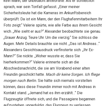
kein Mann, der unbedacht antwortete. Als er schließlich
sprach, war sein Tonfall gefasst. „Einer meiner
Sicherheitsleute hat die Kameras im Ankunftsbereich
überprüft. Da ist ein Mann, der den Flughafenmitarbeitern Ihr
Foto zeigt.“ Valerie spürte, wie alle Farbe aus ihrem Gesicht
wich. „Wie sieht er aus?“ Alexander beobachtete sie genau.
„Grauer Anzug. Teure Uhr. Um die vierzig.“ Sie schloss die
Augen. Mehr Details brauchte sie nicht. „Das ist Andreas…“
Alexanders Gesichtsausdruck verfinsterte sich. „Ihr Ex-
Mann?“ Sie nickte. „Woher wusste er, dass Sie
hierherkommen?“ Valerie erinnerte sich an die
Abschiedsnachricht, die sie am Vorabend einer alten
Freundin geschickt hatte.
Mach dir keine Sorgen. Ich fliege
morgen nach Berlin.
Sie hätte sich niemals vorstellen
können, dass diese Freundin immer noch mit Andreas in
Kontakt stand. „Jemand hat es ihm erzählt…“ Die
Flugzeugtür öffnete sich, und die Passagiere begannen
aufzustehen, ungeduldig, das Flugzeug zu verlassen.