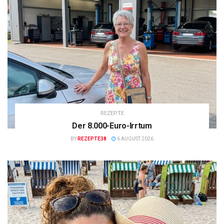
REZEPTE
Der 8.000-Euro-Irrtum
BY
REZEPTE38
6 AUGUST 2026