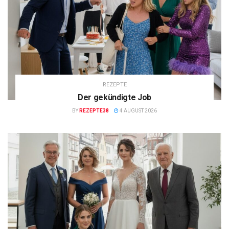
REZEPTE
Der gekündigte Job
BY
REZEPTE38
4 AUGUST 2026