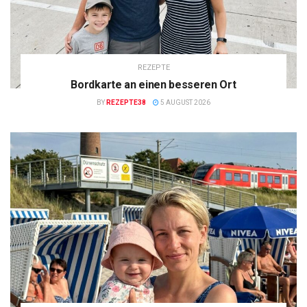
REZEPTE
Bordkarte an einen besseren Ort
BY
REZEPTE38
5 AUGUST 2026