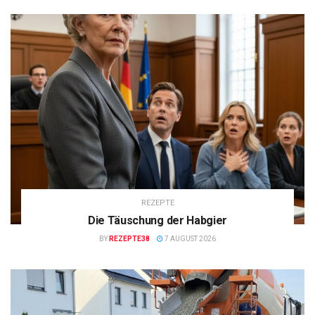
REZEPTE
Die Täuschung der Habgier
BY
REZEPTE38
7 AUGUST 2026