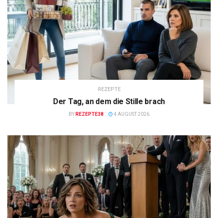
REZEPTE
Der Tag, an dem die Stille brach
BY
REZEPTE38
4 AUGUST 2026