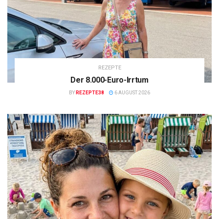
REZEPTE
Der 8.000-Euro-Irrtum
BY
REZEPTE38
6 AUGUST 2026