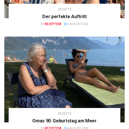
REZEPTE
Der perfekte Auftritt
BY
REZEPTE38
5 AUGUST 2026
REZEPTE
Omas 90. Geburtstag am Meer
BY
REZEPTE38
4 AUGUST 2026