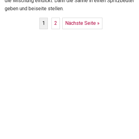
die Mischung eindickt. Dann die Sahne in einen Spritzbeutel
geben und beiseite stellen.
1
2
Nächste Seite »