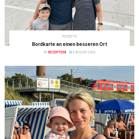
REZEPTE
Bordkarte an einen besseren Ort
BY
REZEPTE38
5 AUGUST 2026