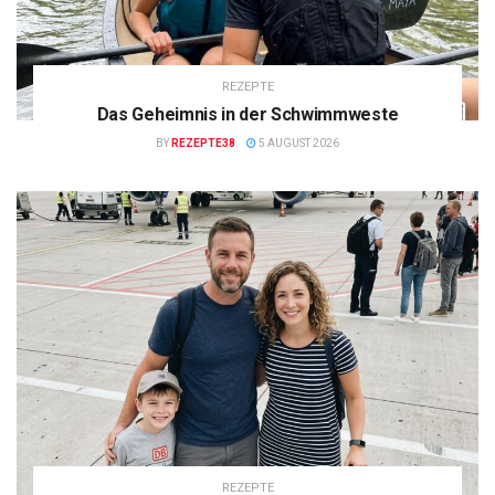
REZEPTE
Das Geheimnis in der Schwimmweste
BY
REZEPTE38
5 AUGUST 2026
REZEPTE