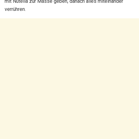
mit Nutella zur Masse geben, danach alles miteinander
verrühren.