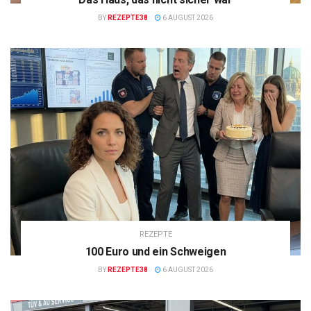
BY
REZEPTE38
6 AUGUST 2026
REZEPTE
100 Euro und ein Schweigen
BY
REZEPTE38
6 AUGUST 2026