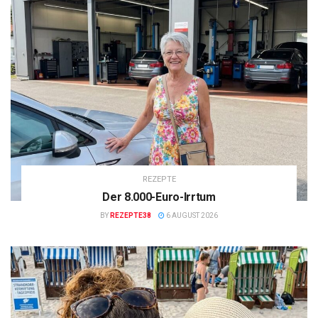
REZEPTE
Der 8.000-Euro-Irrtum
BY
REZEPTE38
6 AUGUST 2026