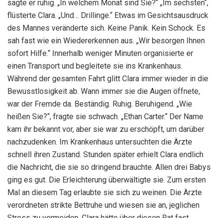
sagte er ruhig. „In welchem Monat sind Sie?“ „Im sechsten“,
flüsterte Clara. „Und… Drillinge.“ Etwas im Gesichtsausdruck
des Mannes veränderte sich. Keine Panik. Kein Schock. Es
sah fast wie ein Wiedererkennen aus. „Wir besorgen Ihnen
sofort Hilfe.“ Innerhalb weniger Minuten organisierte er
einen Transport und begleitete sie ins Krankenhaus.
Während der gesamten Fahrt glitt Clara immer wieder in die
Bewusstlosigkeit ab. Wann immer sie die Augen öffnete,
war der Fremde da. Beständig. Ruhig. Beruhigend. „Wie
heißen Sie?“, fragte sie schwach. „Ethan Carter.“ Der Name
kam ihr bekannt vor, aber sie war zu erschöpft, um darüber
nachzudenken. Im Krankenhaus untersuchten die Ärzte
schnell ihren Zustand. Stunden später erhielt Clara endlich
die Nachricht, die sie so dringend brauchte. Allen drei Babys
ging es gut. Die Erleichterung überwältigte sie. Zum ersten
Mal an diesem Tag erlaubte sie sich zu weinen. Die Ärzte
verordneten strikte Bettruhe und wiesen sie an, jeglichen
Stress zu vermeiden. Clara hätte über diesen Rat fast