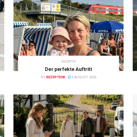
REZEPTE
Der perfekte Auftritt
BY
REZEPTE38
5 AUGUST 2026