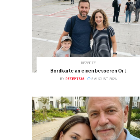
REZEPTE
Bordkarte an einen besseren Ort
BY
REZEPTE38
5 AUGUST 2026