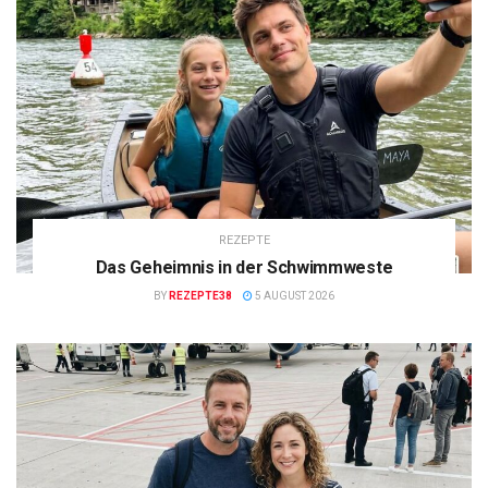
REZEPTE
Das Geheimnis in der Schwimmweste
BY
REZEPTE38
5 AUGUST 2026