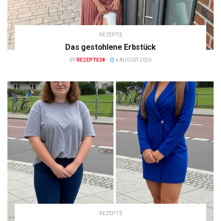
REZEPTE
Das gestohlene Erbstück
BY
REZEPTE38
6 AUGUST 2026
REZEPTE