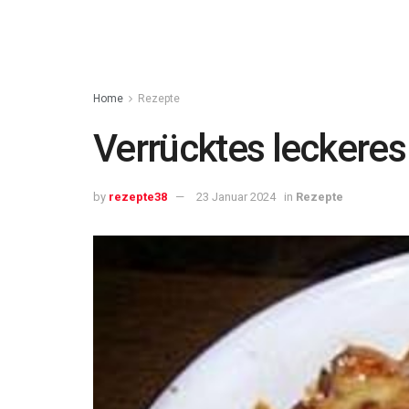
Home
Rezepte
Verrücktes leckeres
by
rezepte38
23 Januar 2024
in
Rezepte