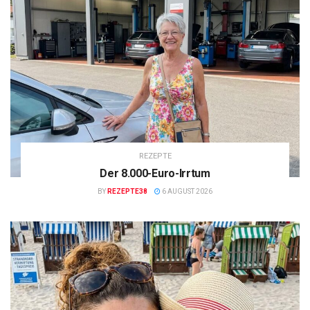
REZEPTE
Der 8.000-Euro-Irrtum
BY
REZEPTE38
6 AUGUST 2026