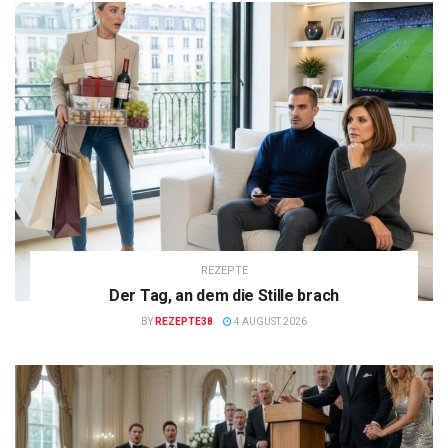
REZEPTE
Der Tag, an dem die Stille brach
BY
REZEPTE38
4 AUGUST 2026