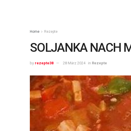
Home
Rezepte
SOLJANKA NACH 
by
rezepte38
28 März 2024
in
Rezepte