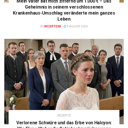
Mein Vater bat mich zitternd um 1.000 € – Das
Geheimnis in seinem verschlossenen
Krankenhaus-Umschlag veränderte mein ganzes
Leben
BY
REZEPTE38
9 AUGUST 2026
REZEPTE
Verlorene Schwüre und das Erbe von Halcyon: