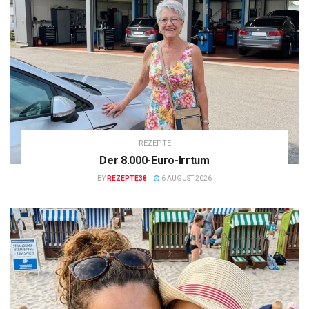
REZEPTE
Der 8.000-Euro-Irrtum
BY
REZEPTE38
6 AUGUST 2026