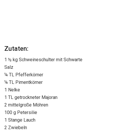
Zutaten:
1 ½ kg Schweineschulter mit Schwarte
Salz
¼ TL Pfefferkörner
¼ TL Pimentkörner
1 Nelke
1 TL getrockneter Majoran
2 mittelgroße Möhren
100 g Petersilie
1 Stange Lauch
2 Zwiebeln