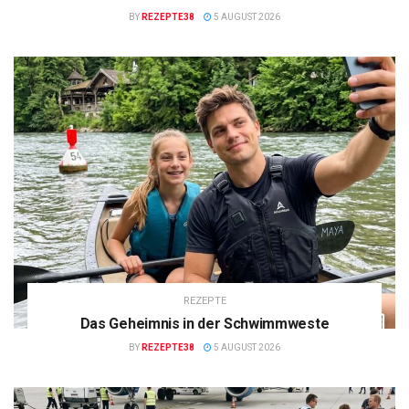
BY
REZEPTE38
5 AUGUST 2026
REZEPTE
Das Geheimnis in der Schwimmweste
BY
REZEPTE38
5 AUGUST 2026