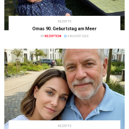
REZEPTE
Omas 90. Geburtstag am Meer
BY
REZEPTE38
4 AUGUST 2026
REZEPTE