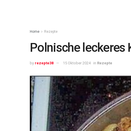
Home
Rezepte
Polnische leckeres 
by
rezepte38
15 Oktober 2024
in
Rezepte