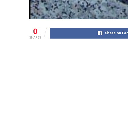
0
Share on Fa
SHARES