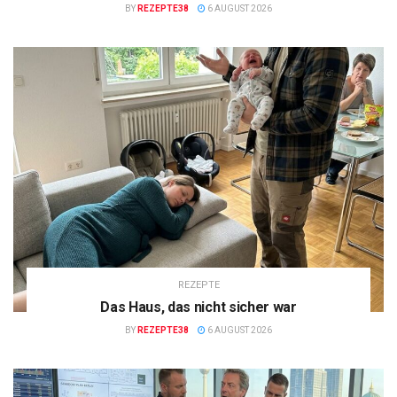
BY
REZEPTE38
6 AUGUST 2026
REZEPTE
Das Haus, das nicht sicher war
BY
REZEPTE38
6 AUGUST 2026