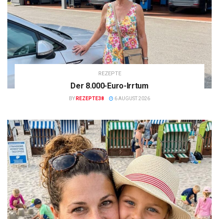
REZEPTE
Der 8.000-Euro-Irrtum
BY
REZEPTE38
6 AUGUST 2026