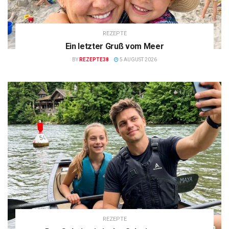
REZEPTE
Ein letzter Gruß vom Meer
BY
REZEPTE38
5 AUGUST 2026
REZEPTE