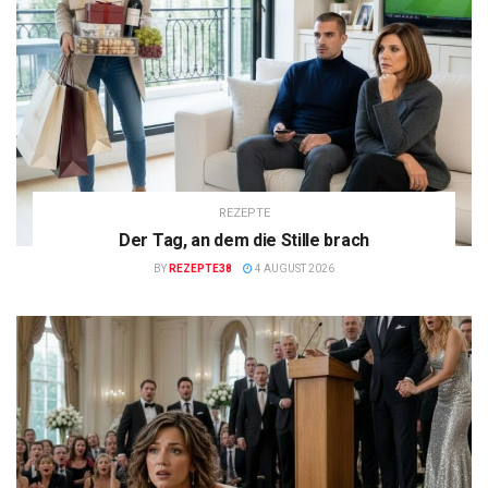
REZEPTE
Der Tag, an dem die Stille brach
BY
REZEPTE38
4 AUGUST 2026