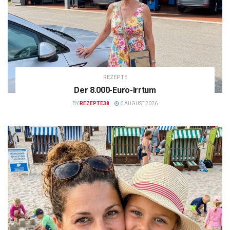
REZEPTE
Der 8.000-Euro-Irrtum
BY
REZEPTE38
6 AUGUST 2026