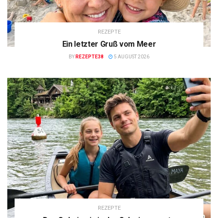
REZEPTE
Ein letzter Gruß vom Meer
BY
REZEPTE38
5 AUGUST 2026
REZEPTE