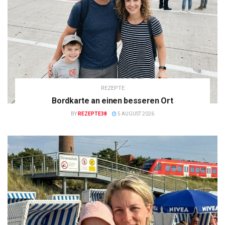
REZEPTE
Bordkarte an einen besseren Ort
BY
REZEPTE38
5 AUGUST 2026