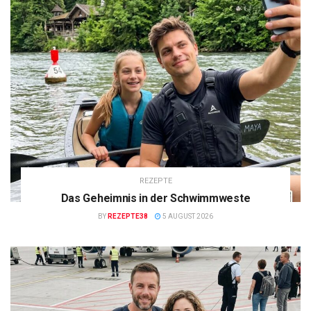
REZEPTE
Das Geheimnis in der Schwimmweste
BY
REZEPTE38
5 AUGUST 2026