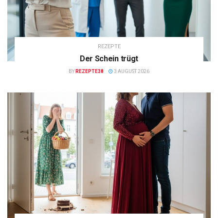
REZEPTE
Der Schein trügt
BY
REZEPTE38
3 AUGUST 2026