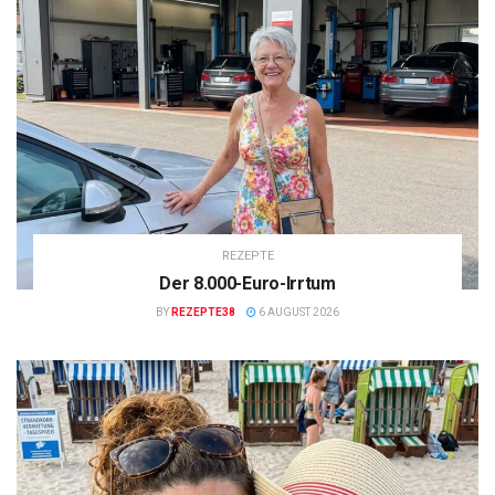
REZEPTE
Der 8.000-Euro-Irrtum
BY
REZEPTE38
6 AUGUST 2026