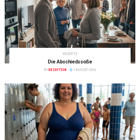
REZEPTE
Die Abschiedssoße
BY
REZEPTE38
1 AUGUST 2026