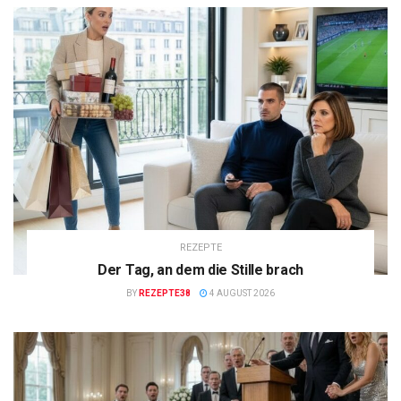
REZEPTE
Der Tag, an dem die Stille brach
BY
REZEPTE38
4 AUGUST 2026