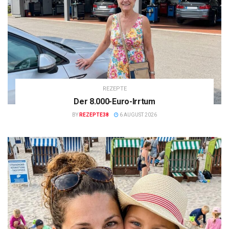
REZEPTE
Der 8.000-Euro-Irrtum
BY
REZEPTE38
6 AUGUST 2026