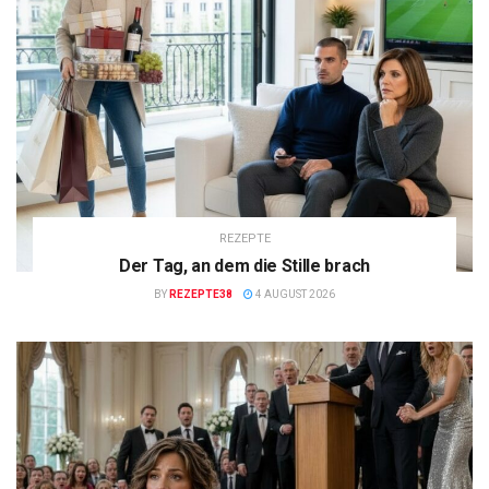
REZEPTE
Der Tag, an dem die Stille brach
BY
REZEPTE38
4 AUGUST 2026