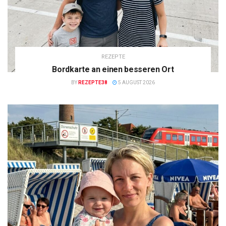
REZEPTE
Bordkarte an einen besseren Ort
BY
REZEPTE38
5 AUGUST 2026