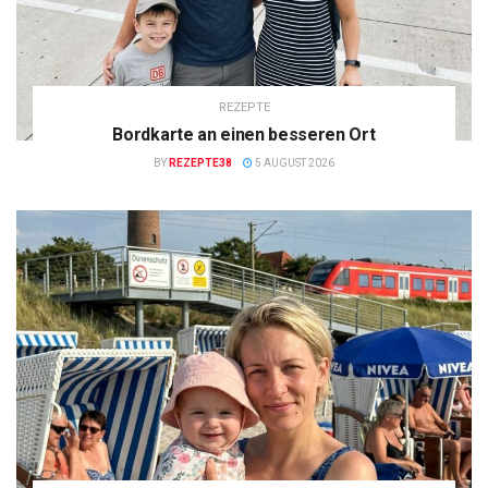
REZEPTE
Bordkarte an einen besseren Ort
BY
REZEPTE38
5 AUGUST 2026