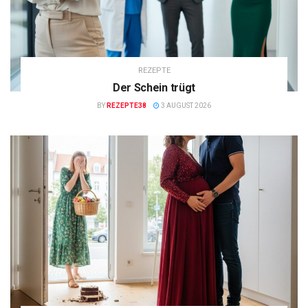
REZEPTE
Der Schein trügt
BY
REZEPTE38
3 AUGUST 2026