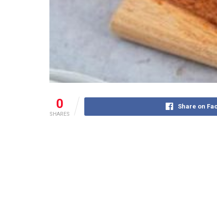
0
Share on Fa
SHARES