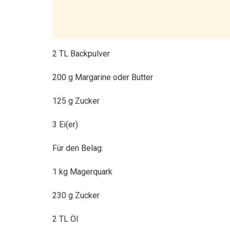
2 TL Backpulver
200 g Margarine oder Butter
125 g Zucker
3 Ei(er)
Für den Belag:
1 kg Magerquark
230 g Zucker
2 TL Öl