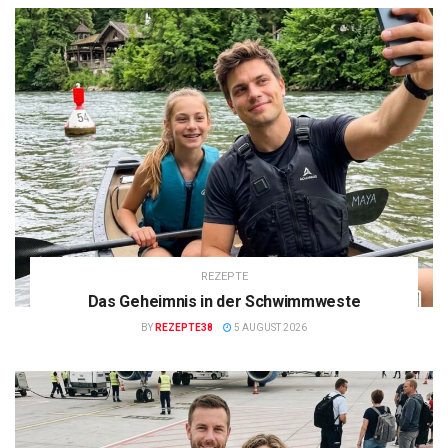
REZEPTE
Das Geheimnis in der Schwimmweste
BY
REZEPTE38
5 AUGUST 2026