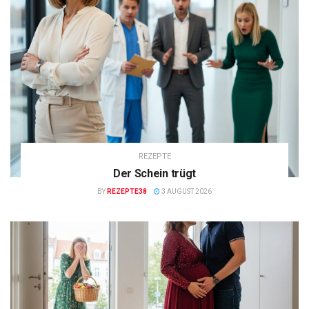
REZEPTE
Der Schein trügt
BY
REZEPTE38
3 AUGUST 2026