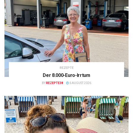
REZEPTE
Der 8.000-Euro-Irrtum
BY
REZEPTE38
6 AUGUST 2026