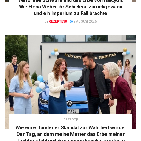
Verlorene Schwüre und das Erbe von Halcyon:
Wie Elena Weber ihr Schicksal zurückgewann
und ein Imperium zu Fall brachte
BY
REZEPTE38
9 AUGUST 2026
REZEPTE
Wie ein erfundener Skandal zur Wahrheit wurde:
Der Tag, an dem meine Mutter das Erbe meiner
Tochter stahl und ihre eigene Familie zerstörte