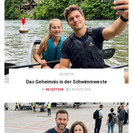
REZEPTE
Das Geheimnis in der Schwimmweste
BY
REZEPTE38
5 AUGUST 2026