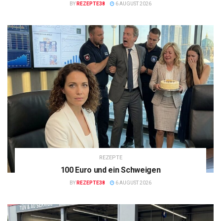
BY
REZEPTE38
6 AUGUST 2026
REZEPTE
100 Euro und ein Schweigen
BY
REZEPTE38
6 AUGUST 2026