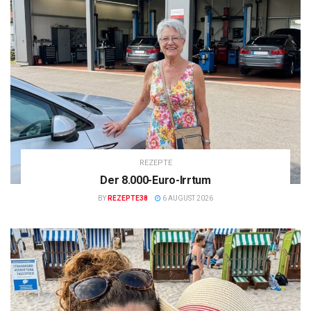
REZEPTE
Der 8.000-Euro-Irrtum
BY
REZEPTE38
6 AUGUST 2026