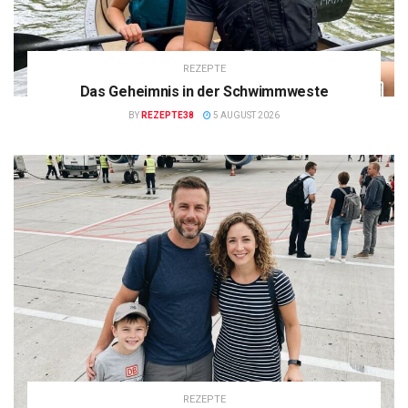
REZEPTE
Das Geheimnis in der Schwimmweste
BY
REZEPTE38
5 AUGUST 2026
REZEPTE