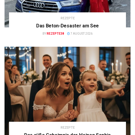
REZEPTE
Das Beton-Desaster am See
BY
REZEPTE38
7 AUGUST 2026
REZEPTE