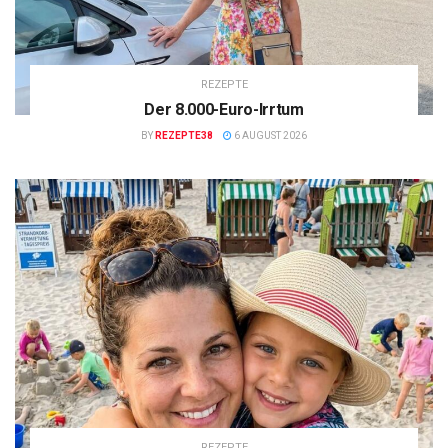
REZEPTE
Der 8.000-Euro-Irrtum
BY
REZEPTE38
6 AUGUST 2026
REZEPTE