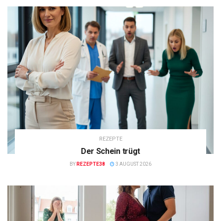
REZEPTE
Der Schein trügt
BY
REZEPTE38
3 AUGUST 2026