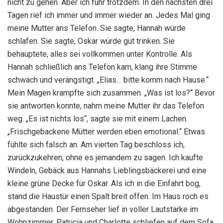
nicht zu gehen. Aber ich fuhr trotzdem. In den nächsten drei
Tagen rief ich immer und immer wieder an. Jedes Mal ging
meine Mutter ans Telefon. Sie sagte, Hannah würde
schlafen. Sie sagte, Oskar würde gut trinken. Sie
behauptete, alles sei vollkommen unter Kontrolle. Als
Hannah schließlich ans Telefon kam, klang ihre Stimme
schwach und verängstigt. „Elias… bitte komm nach Hause.“
Mein Magen krampfte sich zusammen. „Was ist los?“ Bevor
sie antworten konnte, nahm meine Mutter ihr das Telefon
weg. „Es ist nichts los“, sagte sie mit einem Lachen.
„Frischgebackene Mütter werden eben emotional.“ Etwas
fühlte sich falsch an. Am vierten Tag beschloss ich,
zurückzukehren, ohne es jemandem zu sagen. Ich kaufte
Windeln, Gebäck aus Hannahs Lieblingsbäckerei und eine
kleine grüne Decke für Oskar. Als ich in die Einfahrt bog,
stand die Haustür einen Spalt breit offen. Im Haus roch es
abgestanden. Der Fernseher lief in voller Lautstärke im
Wohnzimmer. Patricia und Charlotte schliefen auf dem Sofa