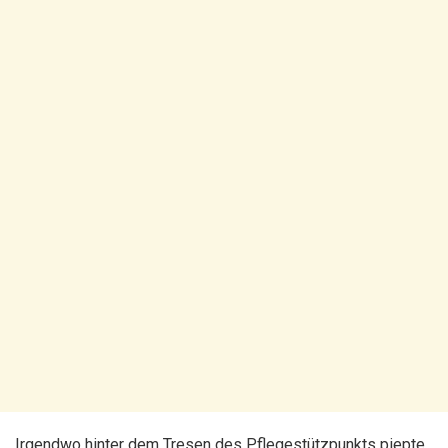
Irgendwo hinter dem Tresen des Pflegestützpunkts piepte