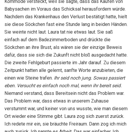
Kommode versteckt, weil sie sagte, dass das Kaufen von
Babysachen im Voraus das Schicksal herausfordern würde.
Nachdem das Krankenhaus den Verlust bestätigt hatte, hielt
sie diese Söckchen fast eine Stunde lang in beiden Händen.
Sie weinte nicht laut. Laura tat nie etwas laut. Sie saß
einfach auf dem Badezimmerboden und drückte die
Söckchen an ihre Brust, als wären sie der einzige Beweis
dafür, dass sie sich die Zukunft nicht bloß ausgedacht hatte.
Die zweite Fehlgeburt passierte im Jahr darauf. Zu diesem
Zeitpunkt hatten alle gelernt, sanfte Worte anzubieten, die
einen wie Steine trafen.
Ihr seid noch jung.
Sowas passiert
eben.
Versucht es einfach noch mal, wenn ihr bereit seid.
Niemand verstand, dass Bereitsein nicht das Problem war.
Das Problem war, dass etwas in unserem Zuhause
verstummt war, und keiner von uns wusste, wie man diesem
Ort wieder eine Stimme gibt. Laura zog sich zuerst zurück.
Ich redete mir ein, sie bräuchte Freiraum. Dann zog ich mich
auch zurück. Ich nannte es Arbeit. Das war einfacher. Ich