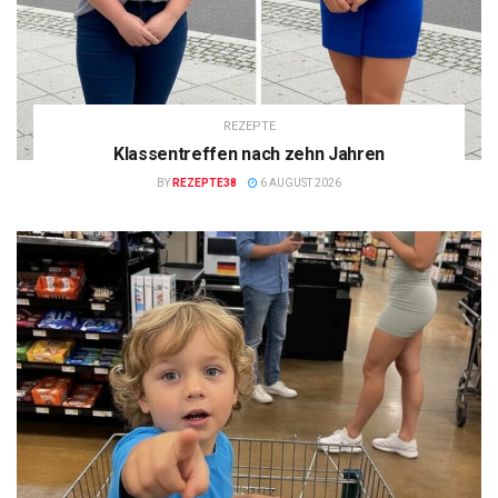
REZEPTE
Klassentreffen nach zehn Jahren
BY
REZEPTE38
6 AUGUST 2026