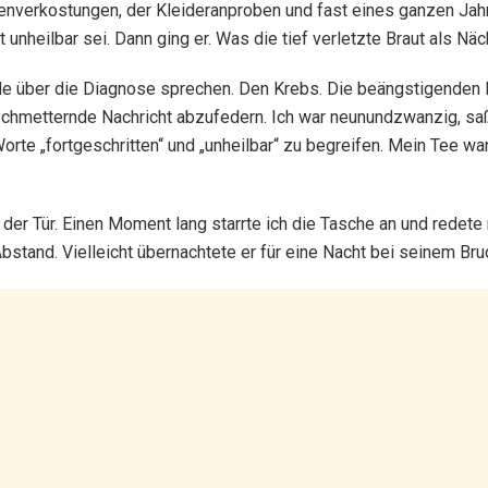
ortenverkostungen, der Kleideranproben und fast eines ganzen Ja
 unheilbar sei. Dann ging er. Was die tief verletzte Braut als Näch
ürde über die Diagnose sprechen. Den Krebs. Die beängstigenden P
schmetternde Nachricht abzufedern. Ich war neunundzwanzig, saß
rte „fortgeschritten“ und „unheilbar“ zu begreifen. Mein Tee wa
der Tür. Einen Moment lang starrte ich die Tasche an und redete
bstand. Vielleicht übernachtete er für eine Nacht bei seinem Bru