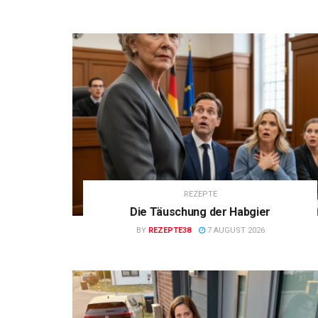
REZEPTE
Die Täuschung der Habgier
BY
REZEPTE38
7 AUGUST 2026