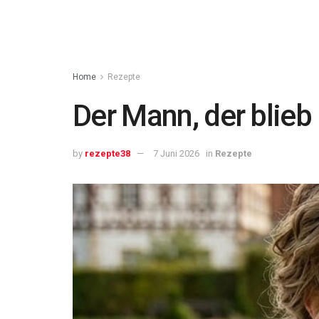
Home
Rezepte
Der Mann, der blieb
by
rezepte38
7 Juni 2026
in
Rezepte