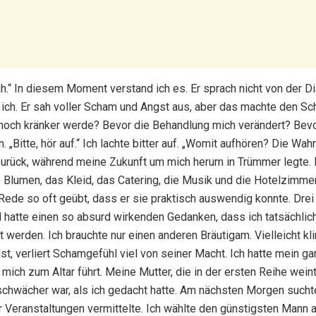
rah.“ In diesem Moment verstand ich es. Er sprach nicht von der D
ich. Er sah voller Scham und Angst aus, aber das machte den Schme
ch noch kränker werde? Bevor die Behandlung mich verändert? Bevo
„Bitte, hör auf.“ Ich lachte bitter auf. „Womit aufhören? Die Wah
n zurück, während meine Zukunft um mich herum in Trümmer legte. 
die Blumen, das Kleid, das Catering, die Musik und die Hotelzim
Rede so oft geübt, dass er sie praktisch auswendig konnte. Drei 
d hatte einen so absurd wirkenden Gedanken, dass ich tatsächlic
werden. Ich brauchte nur einen anderen Bräutigam. Vielleicht klin
st, verliert Schamgefühl viel von seiner Macht. Ich hatte mein 
mich zum Altar führt. Meine Mutter, die in der ersten Reihe weint
 schwächer war, als ich gedacht hatte. Am nächsten Morgen sucht
r Veranstaltungen vermittelte. Ich wählte den günstigsten Mann a