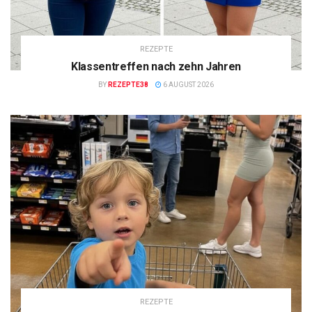
REZEPTE
Klassentreffen nach zehn Jahren
BY
REZEPTE38
6 AUGUST 2026
REZEPTE