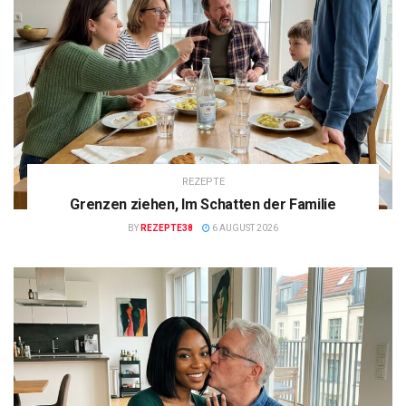
REZEPTE
Grenzen ziehen, Im Schatten der Familie
BY
REZEPTE38
6 AUGUST 2026