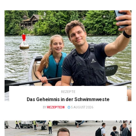
REZEPTE
Das Geheimnis in der Schwimmweste
BY
REZEPTE38
5 AUGUST 2026