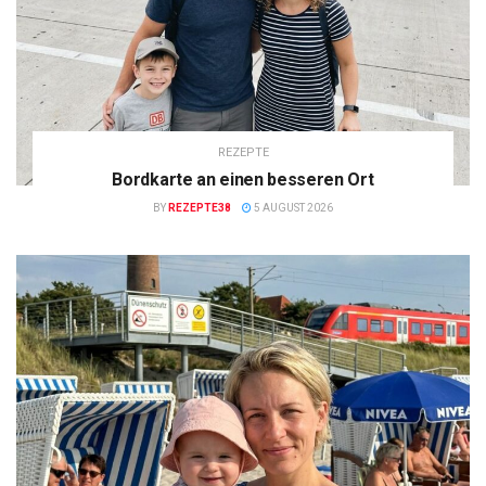
REZEPTE
Bordkarte an einen besseren Ort
BY
REZEPTE38
5 AUGUST 2026