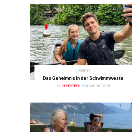
REZEPTE
Das Geheimnis in der Schwimmweste
BY
REZEPTE38
5 AUGUST 2026