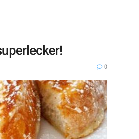
superlecker!
0