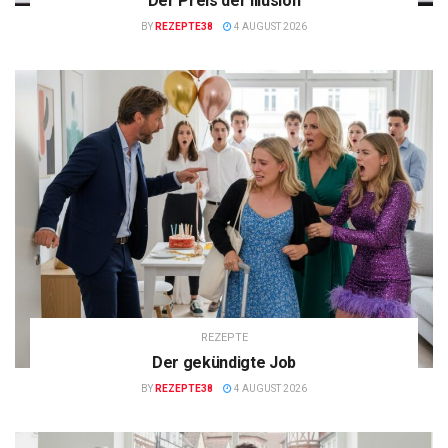
Der Preis der Illusion
BY
REZEPTE38
4 AUGUST 2026
REZEPTE
Der gekündigte Job
BY
REZEPTE38
4 AUGUST 2026