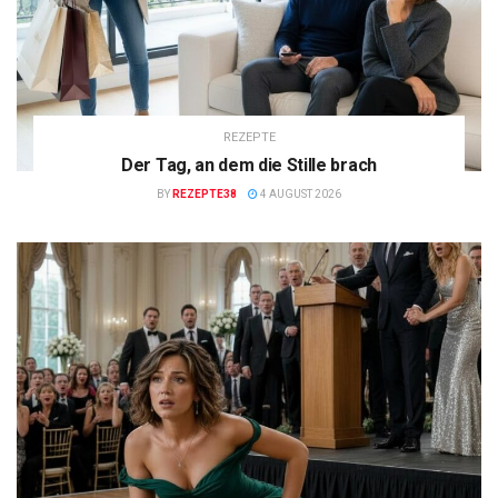
REZEPTE
Der Tag, an dem die Stille brach
BY
REZEPTE38
4 AUGUST 2026