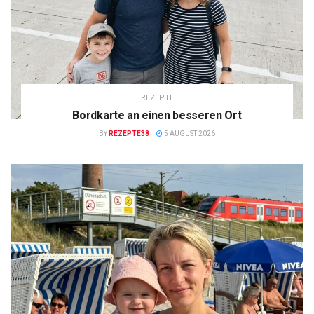
REZEPTE
Bordkarte an einen besseren Ort
BY
REZEPTE38
5 AUGUST 2026