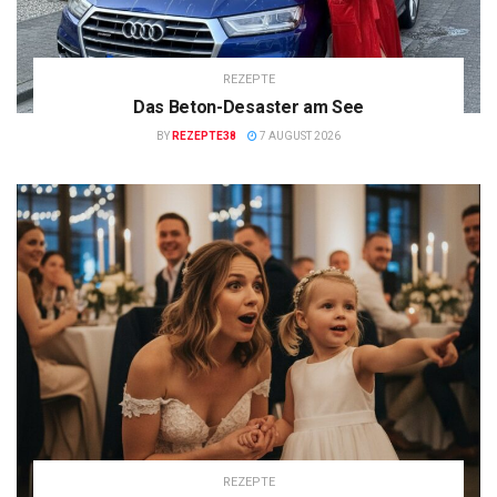
REZEPTE
Das Beton-Desaster am See
BY
REZEPTE38
7 AUGUST 2026
REZEPTE