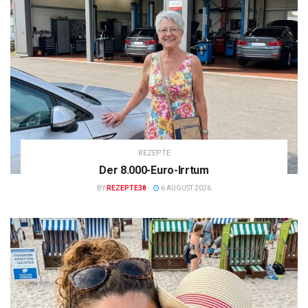
REZEPTE
Der 8.000-Euro-Irrtum
BY
REZEPTE38
6 AUGUST 2026