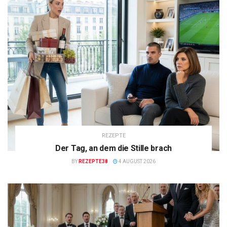
REZEPTE
Der Tag, an dem die Stille brach
BY
REZEPTE38
4 AUGUST 2026