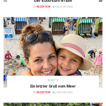
Der 8.000-Euro-Irrtum
BY
REZEPTE38
6 AUGUST 2026
REZEPTE
Ein letzter Gruß vom Meer
BY
REZEPTE38
5 AUGUST 2026