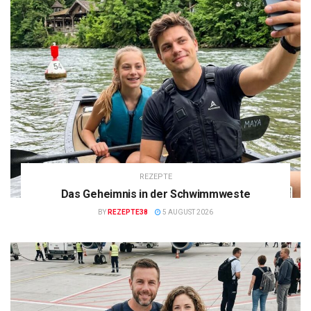
REZEPTE
Das Geheimnis in der Schwimmweste
BY
REZEPTE38
5 AUGUST 2026