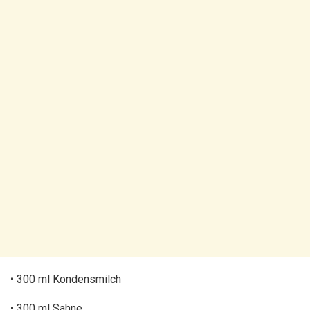
• 300 ml Kondensmilch
• 300 ml Sahne