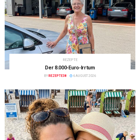
REZEPTE
Der 8.000-Euro-Irrtum
BY
REZEPTE38
6 AUGUST 2026