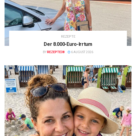
REZEPTE
Der 8.000-Euro-Irrtum
BY
REZEPTE38
6 AUGUST 2026