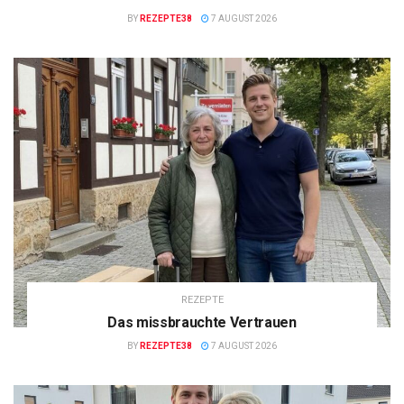
BY
REZEPTE38
7 AUGUST 2026
REZEPTE
Das missbrauchte Vertrauen
BY
REZEPTE38
7 AUGUST 2026